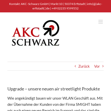
Zum
Kontakt: AKC -Schwarz GmbH | Markt 10 | 50374 Erftstadt |
info(@)akc-
erftstadt(.)de
| +49 02235 9599552
Inhalt
springen
Zurück
Vor
Upgrade – unsere neuen air streetlight Produkte
Wie angekündigt bauen wir unser WLAN Geschäft aus. Mit
der Übernahme der Kunden von der Firma SMIGHT haben
wir auch einen neuen Bereich im Support und das sind die